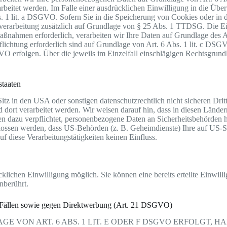
itet werden. Im Falle einer ausdrücklichen Einwilligung in die Übert
1 lit. a DSGVO. Sofern Sie in die Speicherung von Cookies oder in den
nverarbeitung zusätzlich auf Grundlage von § 25 Abs. 1 TTDSG. Die Einw
aßnahmen erforderlich, verarbeiten wir Ihre Daten auf Grundlage des A
rpflichtung erforderlich sind auf Grundlage von Art. 6 Abs. 1 lit. c D
SGVO erfolgen. Über die jeweils im Einzelfall einschlägigen Rechtsgrun
staaten
 in den USA oder sonstigen datenschutzrechtlich nicht sicheren Dritts
d dort verarbeitet werden. Wir weisen darauf hin, dass in diesen Lände
n dazu verpflichtet, personenbezogene Daten an Sicherheitsbehörden h
chlossen werden, dass US-Behörden (z. B. Geheimdienste) Ihre auf U
f diese Verarbeitungstätigkeiten keinen Einfluss.
klichen Einwilligung möglich. Sie können eine bereits erteilte Einwill
nberührt.
n Fällen sowie gegen Direktwerbung (Art. 21 DSGVO)
VON ART. 6 ABS. 1 LIT. E ODER F DSGVO ERFOLGT, HA