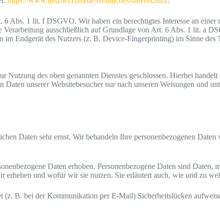
er:
https://www.hetzner.com/de/rechtliches/datenschutz
.
6 Abs. 1 lit. f DSGVO. Wir haben ein berechtigtes Interesse an einer 
ie Verarbeitung ausschließlich auf Grundlage von Art. 6 Abs. 1 lit. 
 im Endgerät des Nutzers (z. B. Device-Fingerprinting) im Sinne des 
ur Nutzung des oben genannten Dienstes geschlossen. Hierbei handelt 
enen Daten unserer Websitebesucher nur nach unseren Weisungen und un
lichen Daten sehr ernst. Wir behandeln Ihre personenbezogenen Daten v
.
onenbezogene Daten erhoben. Personenbezogene Daten sind Daten, mit 
ir erheben und wofür wir sie nutzen. Sie erläutert auch, wie und zu w
et (z. B. bei der Kommunikation per E-Mail) Sicherheitslücken aufweis