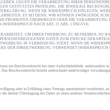
 ERGEBEN, GEGEN DIE VERARBEITUNG IHRER PERSONEN
UNGEN GESTÜTZTES PROFILING. DIE JEWEILIGE RECHTS
ZERKLÄRUNG. WENN SIE WIDERSPRUCH EINLEGEN, WER
ARBEITEN, ES SEI DENN, WIR KÖNNEN ZWINGENDE SC
 UND FREIHEITEN ÜBERWIEGEN ODER DIE VERARBEITUN
WIDERSPRUCH NACH ART. 21 ABS. 1 DSGVO).
ARBEITET, UM DIREKTWERBUNG ZU BETREIBEN, SO HAB
 PERSONENBEZOGENER DATEN ZUM ZWECKE DERARTIGER
REKTWERBUNG IN VERBINDUNG STEHT. WENN SIE WIDER
KE DER DIREKTWERBUNG VERWENDET (WIDERSPRUCH NAC
nen ein Beschwerderecht bei einer Aufsichtsbehörde, insbesondere in d
. Das Beschwerderecht besteht unbeschadet anderweitiger verwaltungsre
illigung oder in Erfüllung eines Vertrags automatisiert verarbeiten, an
die direkte Übertragung der Daten an einen anderen Verantwortlichen ve