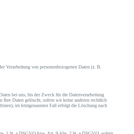
el der Verarbeitung von personenbezogenen Daten (z. B.
Daten bei uns, bis der Zweck für die Datenverarbeitung
 Ihre Daten gelöscht, sofern wir keine anderen rechtlich
isten); im letztgenannten Fall erfolgt die Löschung nach
bs. 1 lit. a DSGVO bzw. Art. 9 Abs. 2 lit. a DSGVO, sofern