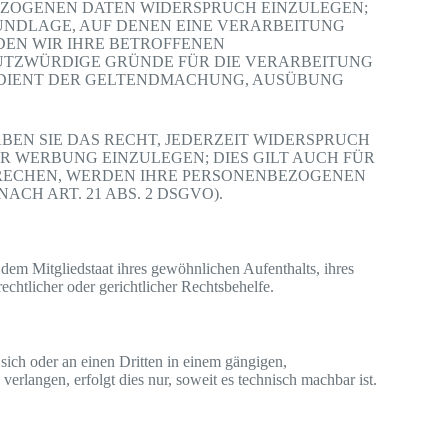
BEZOGENEN DATEN WIDERSPRUCH EINZULEGEN;
GRUNDLAGE, AUF DENEN EINE VERARBEITUNG
DEN WIR IHRE BETROFFENEN
HUTZWÜRDIGE GRÜNDE FÜR DIE VERARBEITUNG
G DIENT DER GELTENDMACHUNG, AUSÜBUNG
EN SIE DAS RECHT, JEDERZEIT WIDERSPRUCH
 WERBUNG EINZULEGEN; DIES GILT AUCH FÜR
SPRECHEN, WERDEN IHRE PERSONENBEZOGENEN
H ART. 21 ABS. 2 DSGVO).
em Mitgliedstaat ihres gewöhnlichen Aufenthalts, ihres
chtlicher oder gerichtlicher Rechtsbehelfe.
 sich oder an einen Dritten in einem gängigen,
rlangen, erfolgt dies nur, soweit es technisch machbar ist.