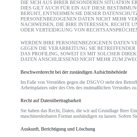
DIE SICH AUS IHRER BESONDEREN SITUATION
DIES GILT AUCH FÜR EIN AUF DIESE BESTIMM
BERUHT, ENTNEHMEN SIE DIESER DATENSCHUT
PERSONENBEZOGENEN DATEN NICHT MEHR VER
NACHWEISEN, DIE IHRE INTERESSEN, RECHTE
ODER VERTEIDIGUNG VON RECHTSANSPRÜCHEN (
WERDEN IHRE PERSONENBEZOGENEN DATEN VER
GEGEN DIE VERARBEITUNG SIE BETREFFENDER
DAS PROFILING, SOWEIT ES MIT SOLCHER DI
DATEN ANSCHLIESSEND NICHT MEHR ZUM ZWEC
Beschwerde­recht bei der zuständigen Aufsichts­behörde
Im Falle von Verstößen gegen die DSGVO steht den Betroffe
Arbeitsplatzes oder des Orts des mutmaßlichen Verstoßes zu
Recht auf Daten­übertrag­barkeit
Sie haben das Recht, Daten, die wir auf Grundlage Ihrer Einw
maschinenlesbaren Format aushändigen zu lassen. Sofern Sie 
Auskunft, Berichtigung und Löschung