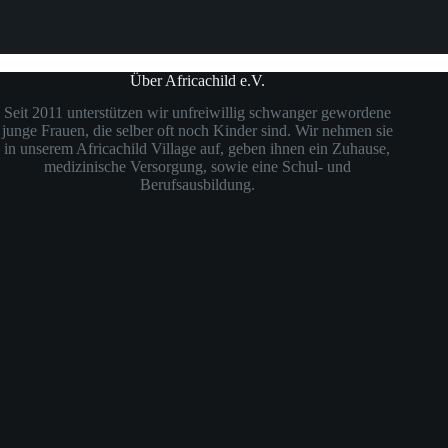
Über Africachild e.V.
Seit 2011 unterstützen wir unfreiwillig schwanger gewordene
junge Frauen, die selber oft noch Kinder sind. Wir nehmen sie
in unserem Africachild Village auf, geben ihnen ein Zuhause,
medizinische Versorgung, sowie eine Schul- und
Berufsausbildung.