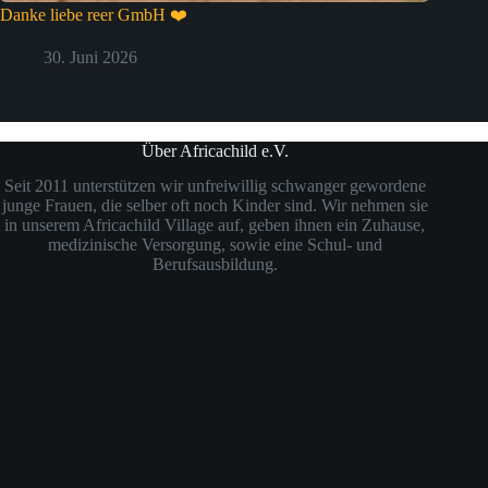
Danke liebe reer GmbH ❤️
30. Juni 2026
Über Africachild e.V.
Seit 2011 unterstützen wir unfreiwillig schwanger gewordene
junge Frauen, die selber oft noch Kinder sind. Wir nehmen sie
in unserem Africachild Village auf, geben ihnen ein Zuhause,
medizinische Versorgung, sowie eine Schul- und
Berufsausbildung.