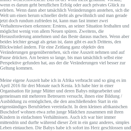
wenn es darum geht beruflichen Erfolg oder auch privates Glück zu
erleben. Wenn dann aber tatsächlich Veränderungen anstehen, sich die
Welt um einen herum schneller dreht als gewöhnlich und man gerade
jetzt doch rundum zufrieden ist, kann man fast immer zwei
Verhaltensweisen erkennen: Erstens, an seiner Situation festhalten und
möglichst wenig von allem Neuen spüren. Zweitens, die
Herausforderung annehmen und das Beste daraus machen. Wenn aber
beides leichter gesagt als getan ist, dann gibt es auch Drittens, den
Blickwinkel ändern. Für eine Zeitlang ganz objektiv den
Veränderungen gegenüberstehen, sich eine Auszeit nehmen und auf
Pause drücken. Am besten so lange, bis man tatsächlich selbst eine
Perspektive gefunden hat, aus der die Veränderungen viel besser zur
Geltung kommen.
Meine eigene Auszeit habe ich in Afrika verbracht und so ging es im
April 2016 für drei Monate nach Kenia. Ich habe hier in einer
Organisation für junge Mütter und deren Babys mitgearbeitet und
gemeinsam mit mehreren Betreuern versucht, ihnen eine Bildung /
Ausbildung zu ermöglichen, die den anschließenden Start in ein
eigenständiges Berufsleben vereinfacht. In dem kleinen afrikanischen
Buschdorf wohnen etwa zehn junge Mädchen zusammen mit ihren
Kindern in einfachsten Verhältnissen. Auch ich war hier immer
mittendrin und durfte während dieser Zeit in ein ganz anderes, simples
Leben eintauchen. Die Babys habe ich sofort ins Herz geschlossen und