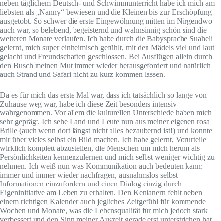
neben täglichem Deutsch- und Schwimmunterricht habe ich mich am
liebsten als „Nanny“ bewiesen und die Kleinen bis zur Erschöpfung
ausgetobt. So schwer die erste Eingewöhnung mitten im Nirgendwo
auch war, so belebend, begeisternd und wahnsinnig schön sind die
weiteren Monate verlaufen. Ich habe durch die Babysprache Suaheli
gelernt, mich super einheimisch gefühlt, mit den Mädels viel und laut
gelacht und Freundschaften geschlossen. Bei Ausflügen allein durch
den Busch meinen Mut immer wieder herausgefordert und natürlich
auch Strand und Safari nicht zu kurz kommen lassen.
Da es für mich das erste Mal war, dass ich tatsächlich so lange von
Zuhause weg war, habe ich diese Zeit besonders intensiv
wahrgenommen. Vor allem die kulturellen Unterschiede haben mich
sehr geprägt. Ich sehe Land und Leute nun aus meiner eigenen rosa
Brille (auch wenn dort längst nicht alles bezaubernd ist!) und konnte
mir über vieles selbst ein Bild machen. Ich habe gelernt, Vorurteile
wirklich komplett abzustellen, die Menschen um mich herum als
Persönlichkeiten kennenzulernen und mich selbst weniger wichtig zu
nehmen. Ich weiß nun was Kommunikation auch bedeuten kann:
immer und immer wieder nachfragen, ausnahmslos selbst
Informationen einzufordern und einen Dialog einzig durch
Eigeninitiative am Leben zu erhalten. Den Kenianern fehlt neben
einem richtigen Kalender auch jegliches Zeitgefühl für kommende
Wochen und Monate, was die Lebensqualität für mich jedoch stark
verbessert und den Sinn meiner Auszeit gerade erst unterstrichen hat.