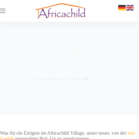
30. Juni 2026
Danke liebe reer GmbH ❤️
Was für ein Ereignis im Africachild Village, unser neuer, von der
reer
GmbH
gespendeter Pick-Up ist angekommen.