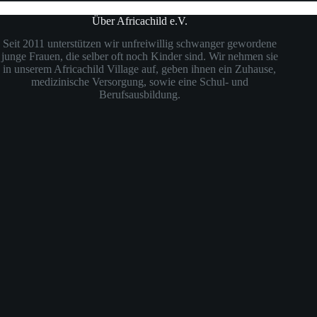
Über Africachild e.V.
Seit 2011 unterstützen wir unfreiwillig schwanger gewordene
junge Frauen, die selber oft noch Kinder sind. Wir nehmen sie
in unserem Africachild Village auf, geben ihnen ein Zuhause,
medizinische Versorgung, sowie eine Schul- und
Berufsausbildung.