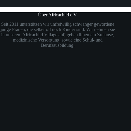
Über Africachild e.V.
Seit 2011 unterstützen wir unfreiwillig schwanger gewordene
junge Frauen, die selber oft noch Kinder sind. Wir nehmen sie
in unserem Africachild Village auf, geben ihnen ein Zuhause,
medizinische Versorgung, sowie eine Schul- und
Berufsausbildung.