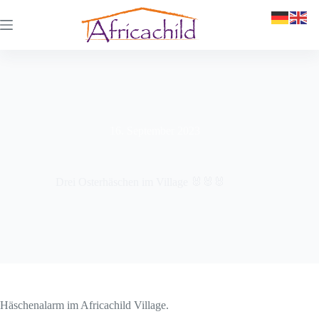
16. September 2023
Drei Osterhäschen im Village 🐰🐰🐰
Häschenalarm im Africachild Village.