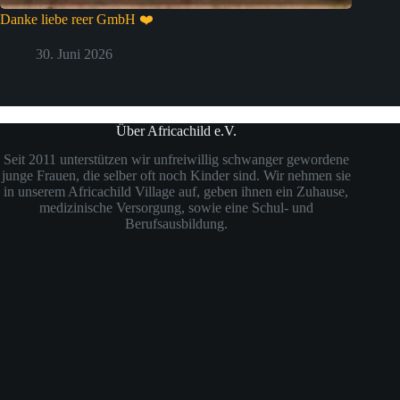
Danke liebe reer GmbH ❤️
30. Juni 2026
Über Africachild e.V.
Seit 2011 unterstützen wir unfreiwillig schwanger gewordene
junge Frauen, die selber oft noch Kinder sind. Wir nehmen sie
in unserem Africachild Village auf, geben ihnen ein Zuhause,
medizinische Versorgung, sowie eine Schul- und
Berufsausbildung.