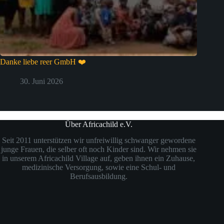
Danke liebe reer GmbH ❤️
30. Juni 2026
Über Africachild e.V.
Seit 2011 unterstützen wir unfreiwillig schwanger gewordene
junge Frauen, die selber oft noch Kinder sind. Wir nehmen sie
in unserem Africachild Village auf, geben ihnen ein Zuhause,
medizinische Versorgung, sowie eine Schul- und
Berufsausbildung.