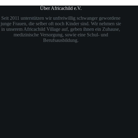
Über Africachild e.V.
Seit 2011 unterstützen wir unfreiwillig schwanger gewordene
junge Frauen, die selber oft noch Kinder sind. Wir nehmen sie
in unserem Africachild Village auf, geben ihnen ein Zuhause,
medizinische Versorgung, sowie eine Schul- und
Berufsausbildung.