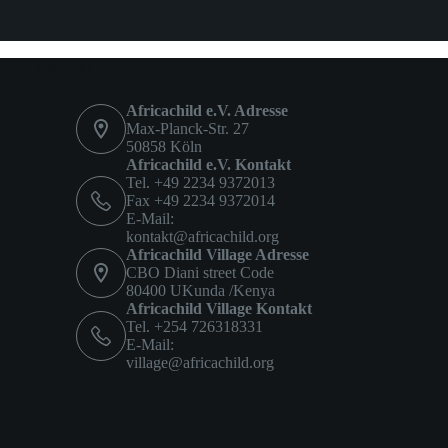
Kontakt
Africachild e.V. Adresse
Max-Planck-Str. 27
50858 Köln
Africachild e.V. Kontakt
Tel. +49 2234 9372013
Fax +49 2234 9372014
E-Mail:
kontakt@africachild.org
Africachild Village Adresse
CBO Diani street Code
80400 UKunda /Kenya
Africachild Village Kontakt
Tel. +254 726318331
E-Mail:
village@africachild.org