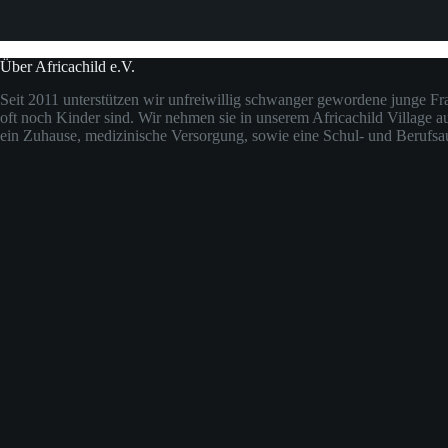
Über Africachild e.V.
Seit 2011 unterstützen wir unfreiwillig schwanger gewordene junge Fra
oft noch Kinder sind. Wir nehmen sie in unserem Africachild Village a
ein Zuhause, medizinische Versorgung, sowie eine Schul- und Berufsa