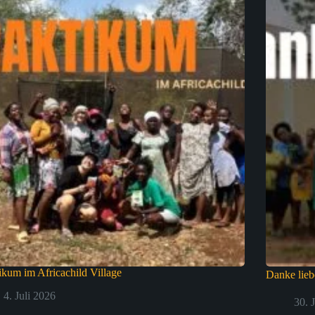
ikum im Africachild Village
Danke lie
4. Juli 2026
30. 