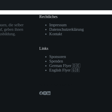
Rechtliches
uen, die selber
Impressum
uf, geben ihnen
Datenschutzerklärung
usbildung.
Kontakt
Links
Sponsoren
Spenden
German Flyer 🇩🇪
English Flyer 🇬🇧
Soziale Netzwerke