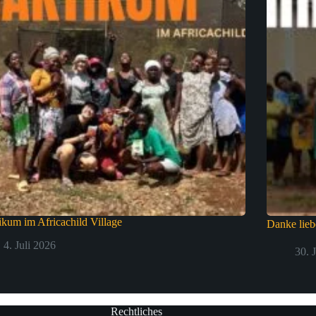
ikum im Africachild Village
Danke lie
4. Juli 2026
30. 
Rechtliches