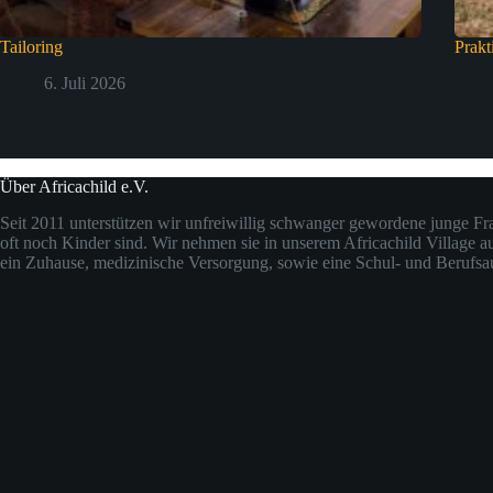
Tailoring
Prakt
6. Juli 2026
Über Africachild e.V.
Seit 2011 unterstützen wir unfreiwillig schwanger gewordene junge Fra
oft noch Kinder sind. Wir nehmen sie in unserem Africachild Village a
ein Zuhause, medizinische Versorgung, sowie eine Schul- und Berufsa