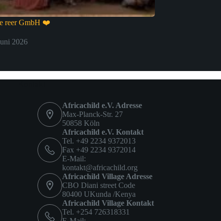
be reer GmbH ❤️
Juni 2026
Kontakt
Africachild e.V. Adresse
Max-Planck-Str. 27
50858 Köln
Africachild e.V. Kontakt
Tel. +49 2234 9372013
Fax +49 2234 9372014
E-Mail:
kontakt@africachild.org
Africachild Village Adresse
CBO Diani street Code
80400 UKunda /Kenya
Africachild Village Kontakt
Tel. +254 726318331
E-Mail: