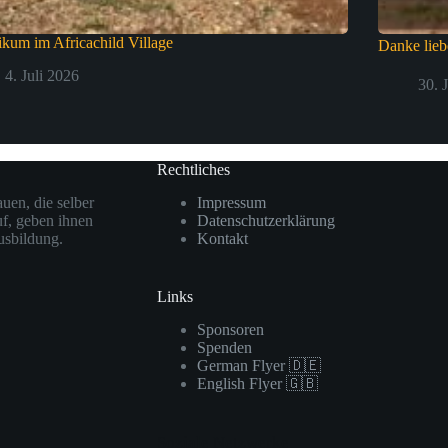
ikum im Africachild Village
Danke lie
4. Juli 2026
30. 
Rechtliches
uen, die selber
Impressum
uf, geben ihnen
Datenschutzerklärung
usbildung.
Kontakt
Links
Sponsoren
Spenden
German Flyer 🇩🇪
English Flyer 🇬🇧
Soziale Netzwerke