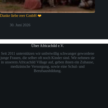
Danke liebe reer GmbH ❤️
30. Juni 2026
Über Africachild e.V.
Seit 2011 unterstützen wir unfreiwillig schwanger gewordene
junge Frauen, die selber oft noch Kinder sind. Wir nehmen sie
in unserem Africachild Village auf, geben ihnen ein Zuhause,
medizinische Versorgung, sowie eine Schul- und
Berufsausbildung.