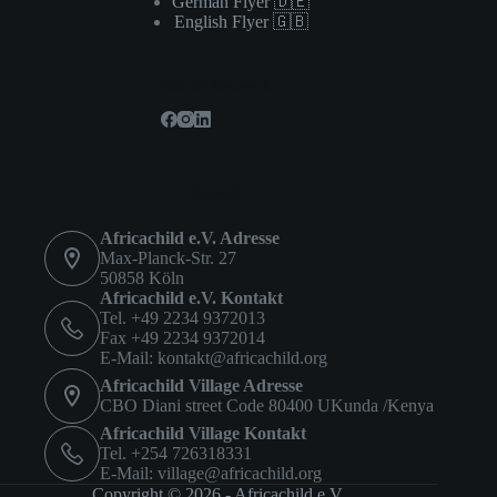
German Flyer 🇩🇪
English Flyer 🇬🇧
Soziale Netzwerke
Kontakt
Africachild e.V. Adresse
Max-Planck-Str. 27
50858 Köln
Africachild e.V. Kontakt
Tel. +49 2234 9372013
Fax +49 2234 9372014
E-Mail:
kontakt@africachild.org
Africachild Village Adresse
CBO Diani street Code 80400 UKunda /Kenya
Africachild Village Kontakt
Tel. +254 726318331
E-Mail:
village@africachild.org
Copyright © 2026 - Africachild e.V.